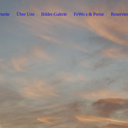
tseite
Über Uns
Bilder-Galerie
FeWo s & Preise
Reservie